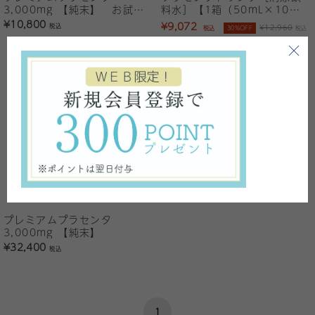
3,000mg 【純末】 お試し
料水］【1箱（50mL×10
サイズ
本）】
¥10,800
¥9,072
税込
¥12,960
税込
30%OFF
税込
プレミアムプラセンタ
3,000mg 【純末】
¥32,400
税込
1