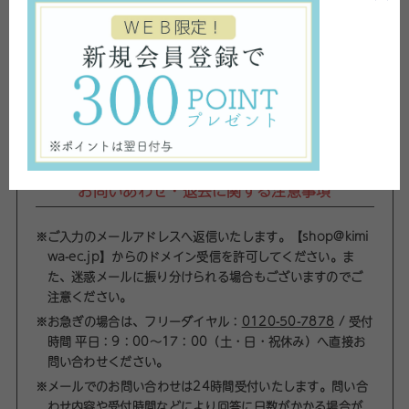
電話番号
必須
お問いあわせ・退会に関する注意事項
※ご入力のメールアドレスへ返信いたします。【shop@kimi
wa-ec.jp】からのドメイン受信を許可してください。ま
た、迷惑メールに振り分けられる場合もございますのでご
注意ください。
※お急ぎの場合は、フリーダイヤル：
0120-50-7878
/ 受付
時間 平日：9：00～17：00（土・日・祝休み）へ直接お
問い合わせください。
※メールでのお問い合わせは24時間受付いたします。問い合
わせ内容や受付時間などにより回答に日数がかかる場合が