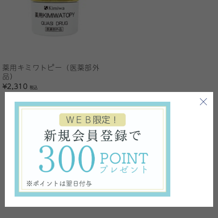
薬用キミワトピー（医薬部外
品）
¥2,310
税込
1