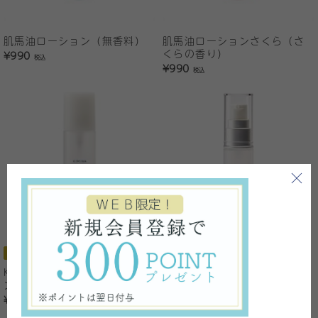
肌馬油ローション（無香料）
肌馬油ローションさくら（さ
くらの香り）
¥990
税込
¥990
税込
おすすめ
人気商品
キャンペーン対象
期間限定
KIMIWA プラセンＳローショ
KIMIWA プラセンエッセンス
ン
¥6,584
¥6,930
税込
5%OFF
税込
¥3,520
税込