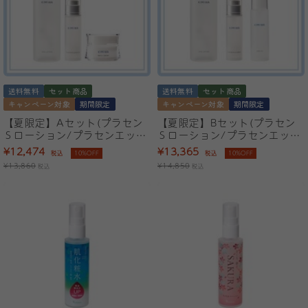
送料無料
セット商品
送料無料
セット商品
キャンペーン対象
期間限定
キャンペーン対象
期間限定
【夏限定】Aセット(プラセン
【夏限定】Bセット(プラセン
Ｓローション/プラセンエッセ
Ｓローション/プラセンエッセ
ンス/きみわマーユクリームリ
ンス/マーユセラミドオイル)
¥12,474
¥13,365
税込
10%OFF
税込
10%OFF
ッチ)
¥13,860
¥14,850
税込
税込