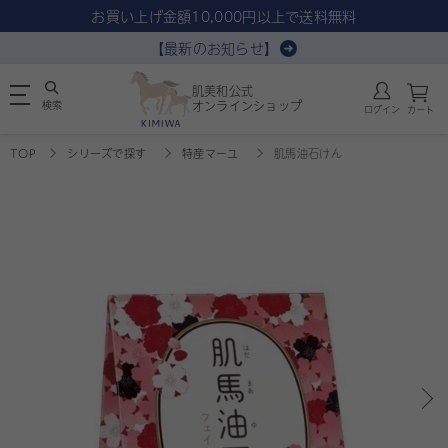
お買い上げ金額10,000円以上で送料無料
【最新のお知らせ】
肌美和公式
検索
オンラインショップ
ログイン
カート
TOP
シリーズで探す
特産マーユ
肌馬油石けん