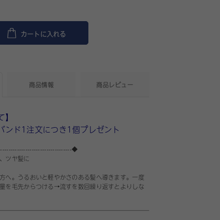
カートに入れる
商品情報
商品レビュー
て】
バンド1注文につき1個プレゼント
----------------------------------◆
、ツヤ髪に
方へ。うるおいと軽やかさのある髪へ導きます。一度
量を毛先からつける→流すを数回繰り返すとよりしな