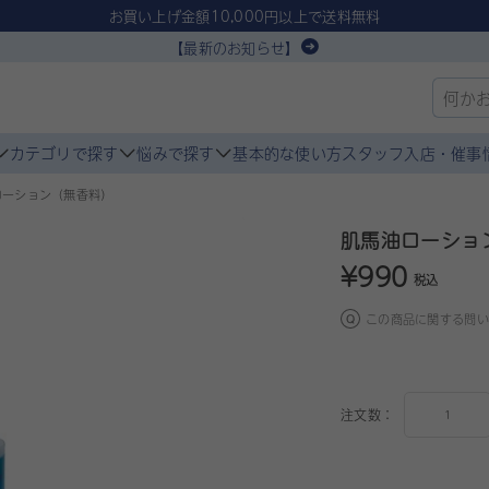
お買い上げ金額10,000円以上で送料無料
【最新のお知らせ】
カテゴリで探す
悩みで探す
基本的な使い方
スタッフ入店・催事
ローション（無香料）
肌馬油ローショ
¥990
税込
この商品に関する問い
注文数：