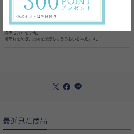
うるおいを与え、みずみずしいお肌を保つクリームです
馬油を丁寧に濾過精製し､お肌に不要なにおいやべたつきの元となる
不純物を取り除いたクリームです。
馬油クリームに甘草由来成分であるグリチルレチン酸ステアリル（抗
炎症成分）を配合。
肌荒れを防ぎ、皮膚を保護してうるおいを与えます。
最近見た商品