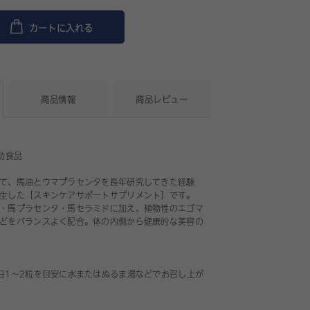
カートに入れる
商品情報
商品レビュー
助食品
て、馬油とウマプラセンタを長年研究してきた経験
生した［スキンケアサポートサプリメント］です。
・馬プラセンタ・馬セラミドに加え、植物性のエゴマ
どをバランスよく配合。体の内側から健康的な美容の
日1～2粒を目安に水またはぬるま湯などでお召し上が