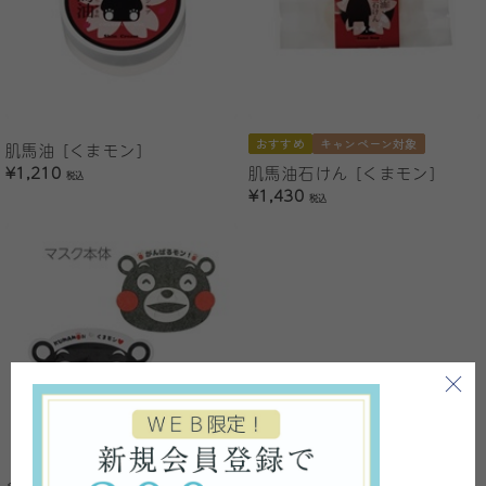
おすすめ
キャンペーン対象
肌馬油 [くまモン]
¥1,210
肌馬油石けん [くまモン]
税込
¥1,430
税込
くまモンのフェイスマスク